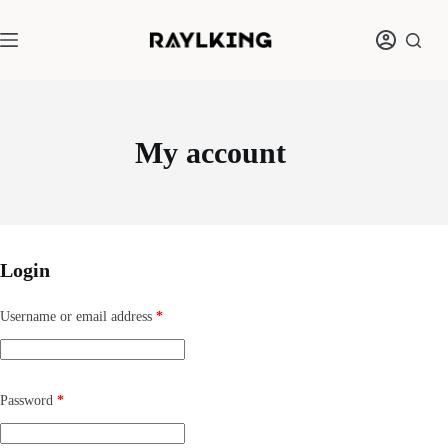
Skip
to
content
My account
Login
Required
Username or email address
*
Required
Password
*