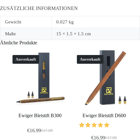
ZUSÄTZLICHE INFORMATIONEN
Gewicht
0.027 kg
Maße
15 × 1.5 × 1.5 cm
Ähnliche Produkte
Ausverkauft
Ausverkauft
Ewiger Bleistift B300
Ewiger Bleistift D600
€
16.99
€
17.99
Ursprünglicher
Aktueller
€
16.99
€
17.99
Preis
Preis